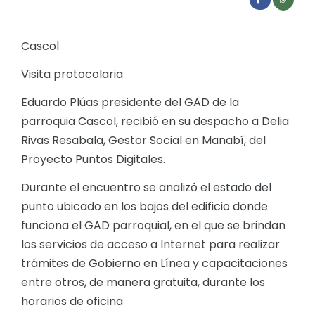
Convocatorias
GESTIÓN ADMINISTRATIVA
Cascol
Plan de desarrollo y Ordenamiento Territorial - PD
Visita protocolaria
Plan Anual Contratación - PAC
Eduardo Plúas presidente del GAD de la
parroquia Cascol, recibió en su despacho a Delia
Plan Operativo Anual - POA
Rivas Resabala, Gestor Social en Manabí, del
Convenios Institucionales
Proyecto Puntos Digitales.
PRESUPUESTO: EJECUCIÓN Y REPORTES
Durante el encuentro se analizó el estado del
Cédulas presupuestarias y balances
punto ubicado en los bajos del edificio donde
funciona el GAD parroquial, en el que se brindan
Procesos de contratación
los servicios de acceso a Internet para realizar
Ejecución Presupuestaria
trámites de Gobierno en Línea y capacitaciones
Obras y proyectos
entre otros, de manera gratuita, durante los
horarios de oficina