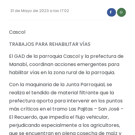
Convocatorias
31 de Mayo de 2023 a las 17:02
GESTIÓN ADMINISTRATIVA
Plan de desarrollo y Ordenamiento Territorial - PD
Cascol
Plan Anual Contratación - PAC
TRABAJOS PARA REHABILITAR VÍAS
Plan Operativo Anual - POA
El GAD de la parroquia Cascol y la prefectura de
Convenios Institucionales
Manabí, coordinan acciones emergentes para
habilitar vías en la zona rural de la parroquia.
PRESUPUESTO: EJECUCIÓN Y REPORTES
Con la maquinaria de la Junta Parroquial, se
Cédulas presupuestarias y balances
realiza el tendido de material filtrante que la
Procesos de contratación
prefectura aporta para intervenir en los puntos
Ejecución Presupuestaria
más críticos en el tramo Las Pajitas – San José –
El Recuerdo, que impedía el flujo vehicular,
Obras y proyectos
perjudicando especialmente a los agricultores,
que se encuentran en plena cosecha de maíz y