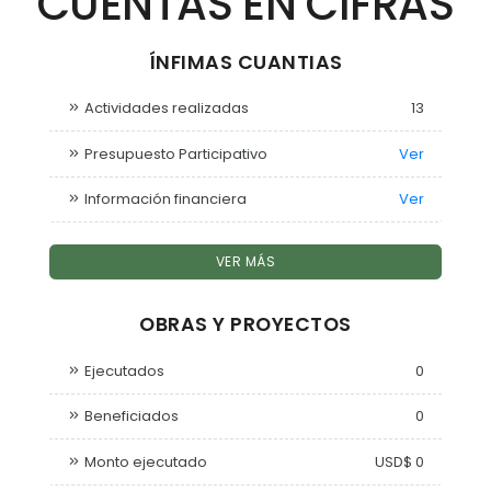
CUENTAS EN CIFRAS
ÍNFIMAS CUANTIAS
Actividades realizadas
13
Presupuesto Participativo
Ver
Información financiera
Ver
VER MÁS
OBRAS Y PROYECTOS
Ejecutados
0
Beneficiados
0
Monto ejecutado
USD$ 0