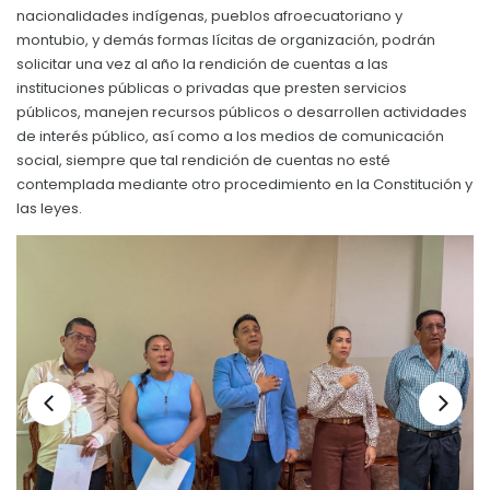
nacionalidades indígenas, pueblos afroecuatoriano y
Convocatorias
montubio, y demás formas lícitas de organización, podrán
solicitar una vez al año la rendición de cuentas a las
GESTIÓN ADMINISTRATIVA
instituciones públicas o privadas que presten servicios
Plan de desarrollo y Ordenamiento Territorial - PD
públicos, manejen recursos públicos o desarrollen actividades
de interés público, así como a los medios de comunicación
Plan Anual Contratación - PAC
social, siempre que tal rendición de cuentas no esté
contemplada mediante otro procedimiento en la Constitución y
Plan Operativo Anual - POA
las leyes.
Convenios Institucionales
PRESUPUESTO: EJECUCIÓN Y REPORTES
Cédulas presupuestarias y balances
Procesos de contratación
Ejecución Presupuestaria
Obras y proyectos