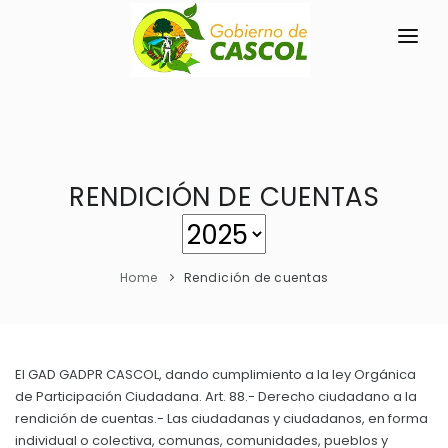
INICIO
LA PARROQUIA
RESEÑA HISTÓRICA
RENDICIÓN DE CUENTAS
GAD
Historia Antigua
TRANSPARENCIA
Historia Actual
Home
Rendición de cuentas
GESTIÓN Y PRESUPUESTO
Símbolos Cívicos
GESTIÓN INSTITUCIONAL
MECANISMOS DE PARTICIPACIÓN
GEOGRAFÍA
Sesiones Ordinarias
TURISMO
El GAD GADPR CASCOL, dando cumplimiento a la ley Orgánica
Ubicación
CIUDADANÍA ACTIVA
de Participación Ciudadana. Art. 88.- Derecho ciudadano a la
Sesiones Extraordinarias
Clima
rendición de cuentas.- Las ciudadanas y ciudadanos, en forma
Solicitud de acceso información pública
Resoluciones
individual o colectiva, comunas, comunidades, pueblos y
NEW