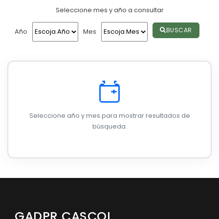
Seleccione mes y año a consultar
Convocatorias
GESTIÓN ADMINISTRATIVA
BUSCAR
Año
Mes
Plan de desarrollo y Ordenamiento Territorial - PD
Plan Anual Contratación - PAC
Plan Operativo Anual - POA
Convenios Institucionales
Seleccione año y mes para mostrar resultados de
PRESUPUESTO: EJECUCIÓN Y REPORTES
búsqueda.
Cédulas presupuestarias y balances
Procesos de contratación
Ejecución Presupuestaria
Obras y proyectos
GADPR CASCOL