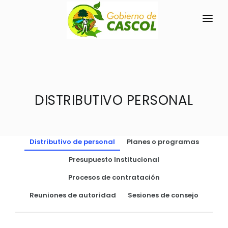
INICIO
LA PARROQUIA
RESEÑA HISTÓRICA
DISTRIBUTIVO PERSONAL
GAD
Historia Antigua
TRANSPARENCIA
Historia Actual
Distributivo de personal
Planes o programas
GESTIÓN Y PRESUPUESTO
Símbolos Cívicos
Presupuesto Institucional
GESTIÓN INSTITUCIONAL
MECANISMOS DE PARTICIPACIÓN
GEOGRAFÍA
Procesos de contratación
Sesiones Ordinarias
TURISMO
Ubicación
CIUDADANÍA ACTIVA
Reuniones de autoridad
Sesiones de consejo
Sesiones Extraordinarias
Clima
Solicitud de acceso información pública
Resoluciones
NEW