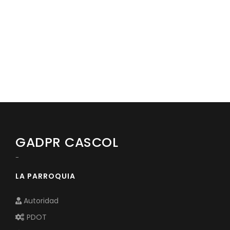
Convocatorias
GESTIÓN ADMINISTRATIVA
Plan de desarrollo y Ordenamiento Territorial - PD
Plan Anual Contratación - PAC
Plan Operativo Anual - POA
Convenios Institucionales
PRESUPUESTO: EJECUCIÓN Y REPORTES
GADPR CASCOL
Cédulas presupuestarias y balances
-
Procesos de contratación
LA PARROQUIA
Ejecución Presupuestaria
Autoridad
Obras y proyectos
PDOT