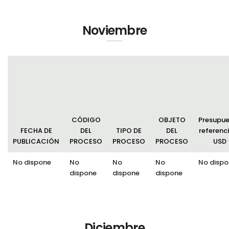
Noviembre
CÓDIGO
OBJETO
Presupu
FECHA DE
DEL
TIPO DE
DEL
referenci
PUBLICACIÓN
PROCESO
PROCESO
PROCESO
USD
No dispone
No
No
No
No dispo
dispone
dispone
dispone
Diciembre