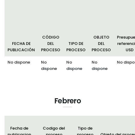
Convocatorias
GESTIÓN ADMINISTRATIVA
Plan de desarrollo y Ordenamiento Territorial - PD
CÓDIGO
OBJETO
Presupu
Plan Anual Contratación - PAC
FECHA DE
DEL
TIPO DE
DEL
referenci
PUBLICACIÓN
PROCESO
PROCESO
PROCESO
USD
Plan Operativo Anual - POA
No dispone
No
No
No
No dispo
Convenios Institucionales
dispone
dispone
dispone
PRESUPUESTO: EJECUCIÓN Y REPORTES
Cédulas presupuestarias y balances
Procesos de contratación
Febrero
Ejecución Presupuestaria
Obras y proyectos
Fecha de
Codigo del
Tipo de
publicacion
proceso
proceso
Objeto del proce