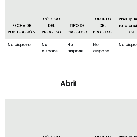
CÓDIGO
OBJETO
Presupu
FECHA DE
DEL
TIPO DE
DEL
referenci
PUBLICACIÓN
PROCESO
PROCESO
PROCESO
USD
No dispone
No
No
No
No dispo
dispone
dispone
dispone
Abril