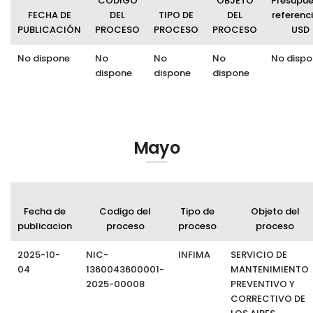
CÓDIGO
OBJETO
Presupu
FECHA DE
DEL
TIPO DE
DEL
referenci
PUBLICACIÓN
PROCESO
PROCESO
PROCESO
USD
No dispone
No
No
No
No dispo
dispone
dispone
dispone
Mayo
Fecha de
Codigo del
Tipo de
Objeto del
publicacion
proceso
proceso
proceso
2025-10-
NIC-
INFIMA
SERVICIO DE
04
1360043600001-
MANTENIMIENTO
2025-00008
PREVENTIVO Y
CORRECTIVO DE