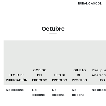
RURAL CASCOL
Octubre
CÓDIGO
OBJETO
Presupu
FECHA DE
DEL
TIPO DE
DEL
referenci
PUBLICACIÓN
PROCESO
PROCESO
PROCESO
USD
No dispone
No
No
No
No dispo
dispone
dispone
dispone