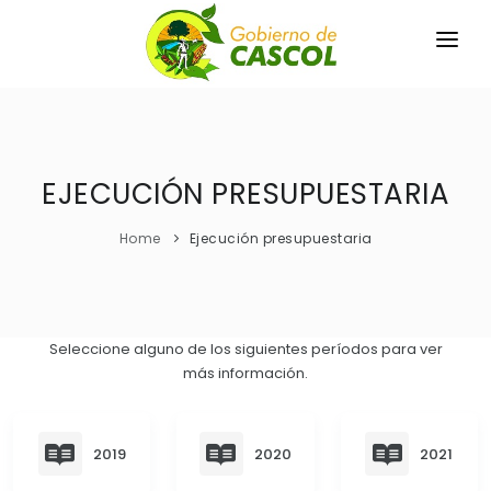
INICIO
LA PARROQUIA
EJECUCIÓN PRESUPUESTARIA
RESEÑA HISTÓRICA
GAD
Home
Ejecución presupuestaria
Historia Antigua
TRANSPARENCIA
Historia Actual
GESTIÓN Y PRESUPUESTO
Símbolos Cívicos
Seleccione alguno de los siguientes períodos para ver
GESTIÓN INSTITUCIONAL
MECANISMOS DE PARTICIPACIÓN
GEOGRAFÍA
más información.
Sesiones Ordinarias
TURISMO
Ubicación
CIUDADANÍA ACTIVA
Sesiones Extraordinarias
Clima
2019
2020
2021
Solicitud de acceso información pública
Resoluciones
NEW