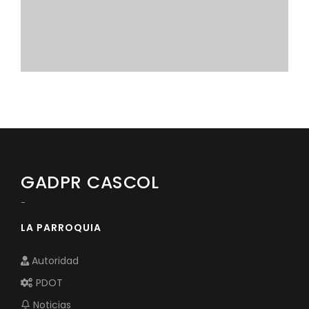
Convocatorias
GESTIÓN ADMINISTRATIVA
Plan de desarrollo y Ordenamiento Territorial - PD
Plan Anual Contratación - PAC
Plan Operativo Anual - POA
Convenios Institucionales
PRESUPUESTO: EJECUCIÓN Y REPORTES
GADPR CASCOL
Cédulas presupuestarias y balances
-
Procesos de contratación
LA PARROQUIA
Ejecución Presupuestaria
Autoridad
Obras y proyectos
PDOT
Noticias