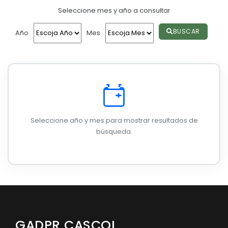
Seleccione mes y año a consultar
Convocatorias
GESTIÓN ADMINISTRATIVA
BUSCAR
Año
Mes
Plan de desarrollo y Ordenamiento Territorial - PD
Plan Anual Contratación - PAC
Plan Operativo Anual - POA
Convenios Institucionales
Seleccione año y mes para mostrar resultados de
PRESUPUESTO: EJECUCIÓN Y REPORTES
búsqueda.
Cédulas presupuestarias y balances
Procesos de contratación
Ejecución Presupuestaria
Obras y proyectos
GADPR CASCOL