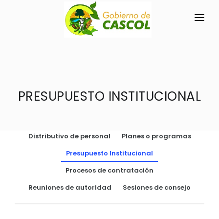
INICIO
LA PARROQUIA
PRESUPUESTO INSTITUCIONAL
RESEÑA HISTÓRICA
GAD
Historia Antigua
TRANSPARENCIA
Historia Actual
Distributivo de personal
Planes o programas
GESTIÓN Y PRESUPUESTO
Símbolos Cívicos
Presupuesto Institucional
GESTIÓN INSTITUCIONAL
MECANISMOS DE PARTICIPACIÓN
GEOGRAFÍA
Procesos de contratación
Sesiones Ordinarias
TURISMO
Ubicación
CIUDADANÍA ACTIVA
Reuniones de autoridad
Sesiones de consejo
Sesiones Extraordinarias
Clima
Solicitud de acceso información pública
Resoluciones
NEW