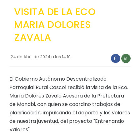
Convocatorias
VISITA DE LA ECO
GESTIÓN ADMINISTRATIVA
MARIA DOLORES
Plan de desarrollo y Ordenamiento Territorial - PD
ZAVALA
Plan Anual Contratación - PAC
Plan Operativo Anual - POA
24 de Abril de 2024 a las 14:10
Convenios Institucionales
PRESUPUESTO: EJECUCIÓN Y REPORTES
El Gobierno Autónomo Descentralizado
Parroquial Rural Cascol recibió la visita de la Eco.
Cédulas presupuestarias y balances
María Dolores Zavala Asesora de la Prefectura
Procesos de contratación
de Manabi, con quien se coordino trabajos de
planificación, impulsando el deporte y los volares
Ejecución Presupuestaria
de nuestra juventud, del proyecto "Entrenando
Obras y proyectos
Valores"