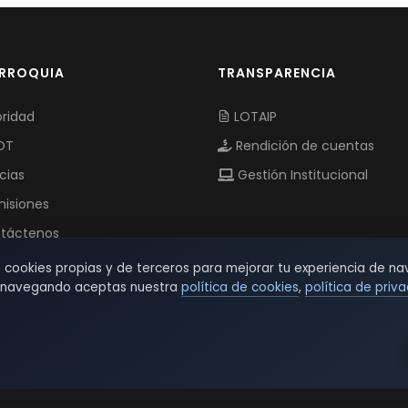
ARROQUIA
TRANSPARENCIA
ridad
LOTAIP
OT
Rendición de cuentas
cias
Gestión Institucional
isiones
táctenos
s cookies propias y de terceros para mejorar tu experiencia de na
r navegando aceptas nuestra
política de cookies
,
política de priv
© 2026 TSW - TecnoServiWeb. All Rights Reserved.