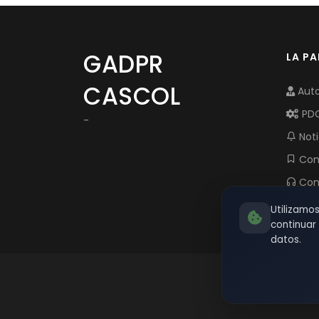
GADPR
LA P
CASCOL
Auto
PD
-
Noti
Com
Con
Utilizamo
continua
datos.