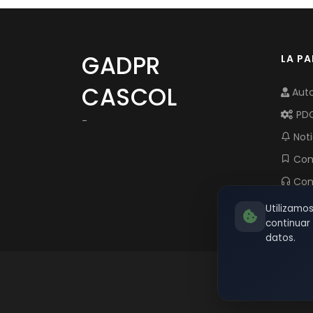
GADPR
LA P
CASCOL
Auto
PD
-
Noti
Com
Con
Utilizamo
continua
datos.