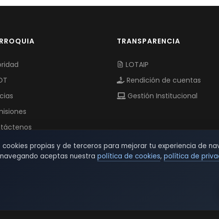
ARROQUIA
TRANSPARENCIA
ridad
LOTAIP
OT
Rendición de cuentas
cias
Gestión Institucional
isiones
táctenos
s cookies propias y de terceros para mejorar tu experiencia de na
r navegando aceptas nuestra
política de cookies
,
política de priv
© 2026 TSW - TecnoServiWeb. All Rights Reserved.