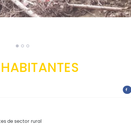
 HABITANTES
es de sector rural