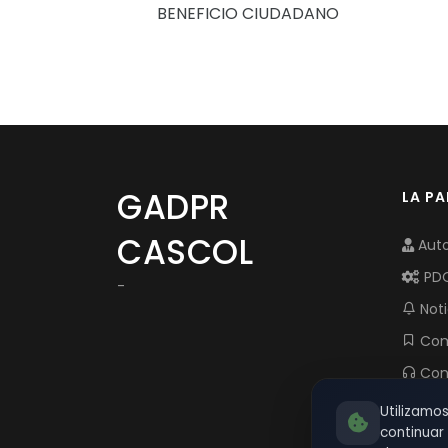
BENEFICIO CIUDADANO
GADPR
LA P
CASCOL
Auto
PD
-
Noti
Com
Con
Utilizamo
continua