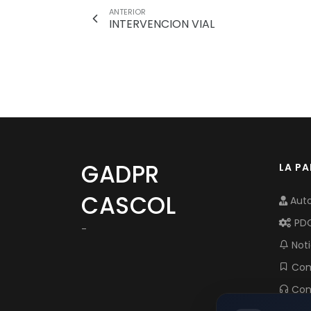
ANTERIOR
INTERVENCION VIAL
GADPR
LA P
CASCOL
Auto
PD
-
Noti
Com
Con