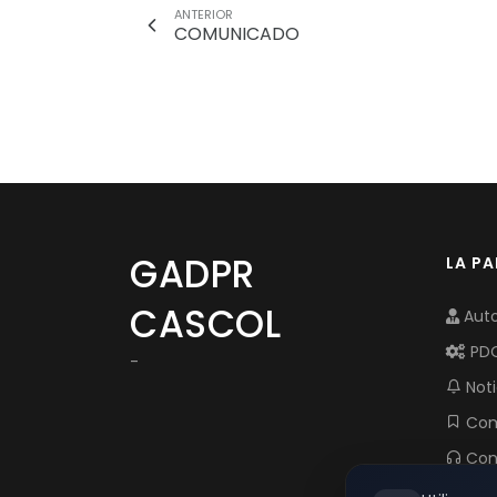
ANTERIOR
COMUNICADO
GADPR
LA P
CASCOL
Auto
PD
-
Noti
Com
Con