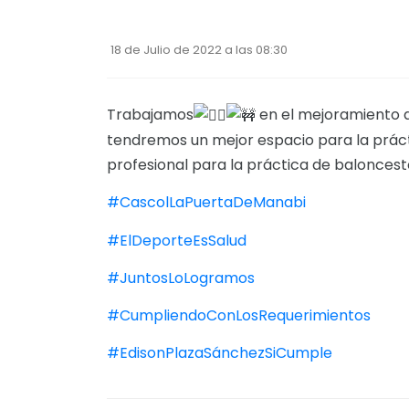
18 de Julio de 2022 a las 08:30
Trabajamos
en el mejoramiento d
tendremos un mejor espacio para la práct
profesional para la práctica de baloncest
#CascolLaPuertaDeManabi
#ElDeporteEsSalud
#JuntosLoLogramos
#CumpliendoConLosRequerimientos
#EdisonPlazaSánchezSiCumple