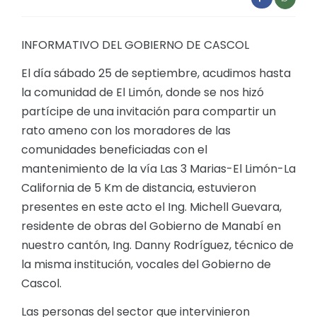
Convocatorias
INFORMATIVO DEL GOBIERNO DE CASCOL
GESTIÓN ADMINISTRATIVA
Plan de desarrollo y Ordenamiento Territorial - PD
El día sábado 25 de septiembre, acudimos hasta
la comunidad de El Limón, donde se nos hizó
Plan Anual Contratación - PAC
partícipe de una invitación para compartir un
Plan Operativo Anual - POA
rato ameno con los moradores de las
Convenios Institucionales
comunidades beneficiadas con el
mantenimiento de la vía Las 3 Marias-El Limón-La
PRESUPUESTO: EJECUCIÓN Y REPORTES
California de 5 Km de distancia, estuvieron
Cédulas presupuestarias y balances
presentes en este acto el Ing. Michell Guevara,
residente de obras del Gobierno de Manabí en
Procesos de contratación
nuestro cantón, Ing. Danny Rodríguez, técnico de
Ejecución Presupuestaria
la misma institución, vocales del Gobierno de
Obras y proyectos
Cascol.
Las personas del sector que intervinieron