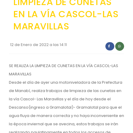
LIMPIEZA DE CUNETAS
Convocatorias
EN LA VÍA CASCOL-LAS
GESTIÓN ADMINISTRATIVA
MARAVILLAS
Plan de desarrollo y Ordenamiento Territorial - PD
Plan Anual Contratación - PAC
12 de Enero de 2022 a las 14:11
Plan Operativo Anual - POA
Convenios Institucionales
SE REALIZA LA LIMPIEZA DE CUNETAS EN LA VÍA CASCOL-LAS
PRESUPUESTO: EJECUCIÓN Y REPORTES
MARAVILLAS
Desde el día de ayer una motoniveladora de la Prefectura
Cédulas presupuestarias y balances
de Manabí, realiza trabajos de limpieza de las cunetas en
Procesos de contratación
la vía Cascol- Las Maravillas y el día de hoy desde el
Ejecución Presupuestaria
Descanso(ingreso a Gramalotal)- Gramalotal para que el
agua fluya de manera correcta y no haya inconveniente en
Obras y proyectos
la época inviernal que se avecina, estos trabajos se irán
realizando paulatinamente en todos los accesos de