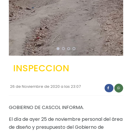
Convocatorias
GESTIÓN ADMINISTRATIVA
Plan de desarrollo y Ordenamiento Territorial - PD
Plan Anual Contratación - PAC
Plan Operativo Anual - POA
Convenios Institucionales
INSPECCION
PRESUPUESTO: EJECUCIÓN Y REPORTES
Cédulas presupuestarias y balances
26 de Noviembre de 2020 a las 23:07
Procesos de contratación
Ejecución Presupuestaria
GOBIERNO DE CASCOL INFORMA.
Obras y proyectos
El día de ayer 25 de noviembre personal del área
de diseño y presupuesto del Gobierno de