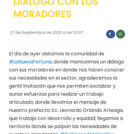
DIALOGO CON LOS
Convocatorias
MORADORES
GESTIÓN ADMINISTRATIVA
Plan de desarrollo y Ordenamiento Territorial - PD
27 de Septiembre de 2020 a las 23:07
Plan Anual Contratación - PAC
Plan Operativo Anual - POA
El día de ayer visitamos la comunidad de
#LaNuevaFortuna
, donde mantuvimos un diálogo
Convenios Institucionales
con sus moradores en donde nos hacen conocer
PRESUPUESTO: EJECUCIÓN Y REPORTES
sus necesidades en el sector, agradecemos la
gentil invitación que nos permiten socializar y
Cédulas presupuestarias y balances
aunar esfuerzos para realizar un trabajo
Procesos de contratación
articulado, donde llevamos el mensaje de
Ejecución Presupuestaria
nuestro prefecto, Ec. Leonardo Orlando Arteaga,
que trabaja con desarrollo y equidad; llegamos a
Obras y proyectos
territorio donde se palpan las necesidades de