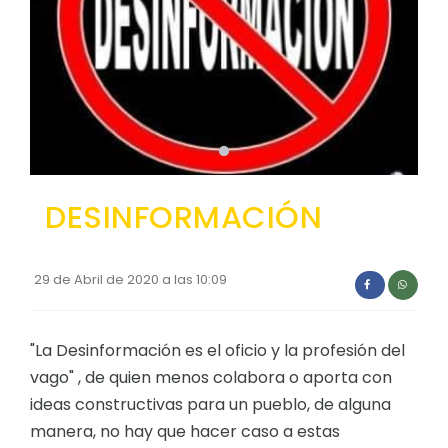
Convocatorias
GESTIÓN ADMINISTRATIVA
Plan de desarrollo y Ordenamiento Territorial - PD
Plan Anual Contratación - PAC
Plan Operativo Anual - POA
DESINFORMACIÓN
Convenios Institucionales
PRESUPUESTO: EJECUCIÓN Y REPORTES
29 de Abril de 2020 a las 10:09
Cédulas presupuestarias y balances
Procesos de contratación
"La Desinformación es el oficio y la profesión del
Ejecución Presupuestaria
vago" , de quien menos colabora o aporta con
Obras y proyectos
ideas constructivas para un pueblo, de alguna
manera, no hay que hacer caso a estas