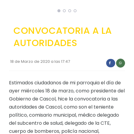
Convocatorias
GESTIÓN ADMINISTRATIVA
CONVOCATORIA A LA
Plan de desarrollo y Ordenamiento Territorial - PD
AUTORIDADES
Plan Anual Contratación - PAC
Plan Operativo Anual - POA
18 de Marzo de 2020 a las 17:47
Convenios Institucionales
PRESUPUESTO: EJECUCIÓN Y REPORTES
Estimados ciudadanos de mi parroquia el día de
Cédulas presupuestarias y balances
ayer miércoles 18 de marzo, como presidente del
Procesos de contratación
Gobierno de Cascol, hice la convocatoria a las
autoridades de Cascol, como son el teniente
Ejecución Presupuestaria
político, comisario municipal, médico delegado
Obras y proyectos
del subcentro de salud, delegado de la CTE,
cuerpo de bomberos, policía nacional,