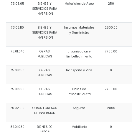
73.08.05
BIENES Y
Materiales de Aseo
250
SERVICIOS PARA
INVERSION
73.08.110
BIENES Y
Insumos Materiales
2500.00
SERVICIOS PARA
y Suministro
INVERSION
75.01.040
OBRAS
Urbanizacion y
7750.00
PUBLICAS
Embellecimiento
75.01.050
OBRAS
Transporte y Vias
0
PUBLICAS
75.01.990
OBRAS
Obras de
7750.00
PUBLICAS
Infraestrucutra
75.02.010
OTROS EGRESOS
Seguros
2800
DE INVERSION
84.01.030
BIENES DE
Mobiliario
0
LARGA