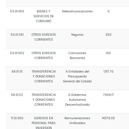
53.01.050
BIENES Y
Telecomunicaciones
0
SERVICIOS DE
CONSUMO
53.01.051
OTROS EGRESOS
Seguros
250
CORRIENTES
53.01.052
OTROS EGRESOS
Comisiones
100
CORRIENTES
Bancarias
58.01.01
TRANSFERENCIA
A Entidades del
1317.70
Y DONACIONES
Presupuesto
CORRIENTES
General del Estado
58.01.02
TRANSFERENCIA
A Gobiernos
7906.17
Y DONACIONES
Autonomos
CORREINTES
Descentralizado
71.01.050
EGRESOS EN
Remuneraciones
14376.00
PERSONAL PARA
Unificadas
INVERSION