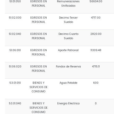
51.01.050
EGRESOS EN
Remuneraciones
56604.00
Convocatorias
PERSONAL
Unificadas
GESTIÓN ADMINISTRATIVA
51.02.030
EGRESOS EN
Decimo Tercer
4717.00
PERSONAL
Sueldo
Plan de desarrollo y Ordenamiento Territorial - PD
51.02.040
EGRESOS EN
Decimo Cuarto
2820.00
Plan Anual Contratación - PAC
PERSONAL
Sueldo
Plan Operativo Anual - POA
51.06.010
EGRESOS EN
Aporte Patronal
11309.48
Convenios Institucionales
PERSONAL
PRESUPUESTO: EJECUCIÓN Y REPORTES
51.06.020
EGRESOS EN
Fondos de Reserva
4715.11
PERSONAL
Cédulas presupuestarias y balances
Procesos de contratación
53.01.010
BIENES Y
Agua Potable
600
SERVICIOS DE
Ejecución Presupuestaria
CONSUMO
Obras y proyectos
53.01.040
BIENES Y
Energia Electrica
0
SERVICIOS DE
CONSUMO