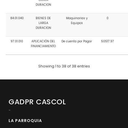
DURACION
84.01.040
BIENES DE
Maquinarias y
0
LARGA
Equipos
DURACION
97.01.010
APLICACIÓN DEL
De cuenta por Pagar
50517.97
FINANCIAMIENTO
Showing 1 to 38 of 38 entries
GADPR CASCOL
-
LA PARROQUIA