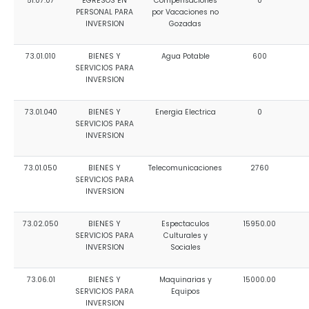
51.07.07
EGRESOS EN
Compensaciones
0
PERSONAL PARA
por Vacaciones no
INVERSION
Gozadas
73.01.010
BIENES Y
Agua Potable
600
SERVICIOS PARA
INVERSION
73.01.040
BIENES Y
Energia Electrica
0
SERVICIOS PARA
INVERSION
73.01.050
BIENES Y
Telecomunicaciones
2760
SERVICIOS PARA
INVERSION
73.02.050
BIENES Y
Espectaculos
15950.00
SERVICIOS PARA
Culturales y
INVERSION
Sociales
73.06.01
BIENES Y
Maquinarias y
15000.00
SERVICIOS PARA
Equipos
INVERSION