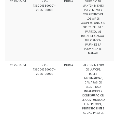
2025-10-04
NIC-
INFIMA
SERVICIO DE
Convocatorias
1360043600001-
MANTENIMIENTO
2025-00008
PREVENTIVO Y
CORRECTIVO DE
GESTIÓN ADMINISTRATIVA
LOS AIRES
ACONDICIONADOS
Plan de desarrollo y Ordenamiento Territorial - PD
SPLITS DEL GAD
PARROQUIAL
Plan Anual Contratación - PAC
RURAL DE CASCOL
DEL CANTON
Plan Operativo Anual - POA
PAJÁN DE LA
PROVINCIA DE
Convenios Institucionales
MANABI
PRESUPUESTO: EJECUCIÓN Y REPORTES
2025-10-04
NIC-
INFIMA
MANTENIMIENTO
1360043600001-
DE LAPTOPS,
Cédulas presupuestarias y balances
2025-00009
REDES
INFORMÁTICAS,
Procesos de contratación
CÁMARAS DE
SEGURIDAD,
Ejecución Presupuestaria
INTALACION Y
CONFIGURACION
DE COMPUTADORA
Obras y proyectos
E IMPRESORA,
PERTENECIENTES
AL GAD PARA EL