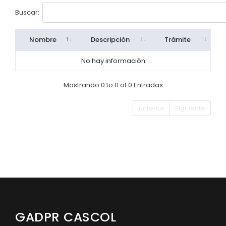
Convocatorias
Buscar:
GESTIÓN ADMINISTRATIVA
Nombre
Descripción
Trámite
Plan de desarrollo y Ordenamiento Territorial - PD
No hay información
Plan Anual Contratación - PAC
Mostrando 0 to 0 of 0 Entradas
Plan Operativo Anual - POA
Convenios Institucionales
Anterior
Siguiente
PRESUPUESTO: EJECUCIÓN Y REPORTES
Cédulas presupuestarias y balances
Procesos de contratación
Ejecución Presupuestaria
Obras y proyectos
GADPR CASCOL